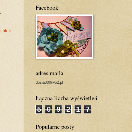
Facebook
.
m.html
adres maila
dosia000@o2.pl
Łączna liczba wyświetleń
5
0
9
2
1
7
Popularne posty