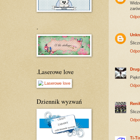
Widzę
zarów
Odpo
.
Unk
Ślicz
Odpo
Drug
.Laserowe love
Piękn
Odpo
Dziennik wyzwań
Reni
Ślicz
Odpo
Ti-Ti