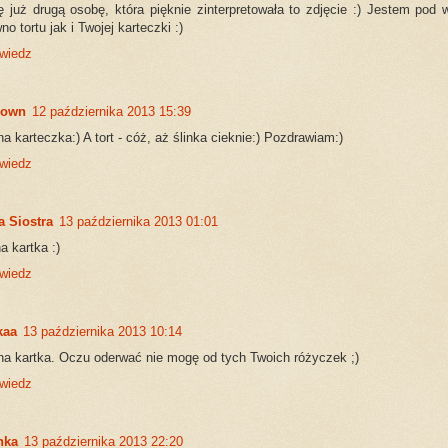
 już drugą osobę, która pięknie zinterpretowała to zdjęcie :) Jestem pod 
no tortu jak i Twojej karteczki :)
wiedz
nown
12 października 2013 15:39
na karteczka:) A tort - cóż, aż ślinka cieknie:) Pozdrawiam:)
wiedz
a Siostra
13 października 2013 01:01
a kartka :)
wiedz
kaa
13 października 2013 10:14
na kartka. Oczu oderwać nie mogę od tych Twoich różyczek ;)
wiedz
nka
13 października 2013 22:20