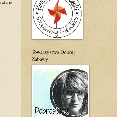
wrażeniem,
Towarzystwo Dobrej
Zabawy