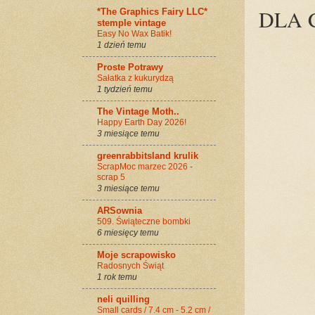
DLA 
*The Graphics Fairy LLC*
stemple vintage
Easy No Wax Batik!
1 dzień temu
Proste Potrawy
Sałatka z kukurydzą
1 tydzień temu
The Vintage Moth..
Happy Earth Day 2026!
3 miesiące temu
greenrabbitsland krulik
ScrapMoc marzec 2026 -
scrap 5
3 miesiące temu
ARSownia
509. Świąteczne bombki
6 miesięcy temu
Moje scrapowisko
Radosnych Świąt
1 rok temu
neli quilling
Small cards / 7.4 cm - 5.2 cm /