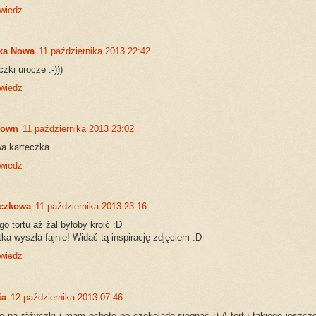
wiedz
ka Nowa
11 października 2013 22:42
zki urocze :-)))
wiedz
nown
11 października 2013 23:02
a karteczka
wiedz
czkowa
11 października 2013 23:16
go tortu aż żal byłoby kroić :D
tka wyszła fajnie! Widać tą inspirację zdjęciem :D
wiedz
ia
12 października 2013 07:46
ę na różyczki i mam ochotę po czekoladę sięgnąć :) A tortu takiego jeszcze