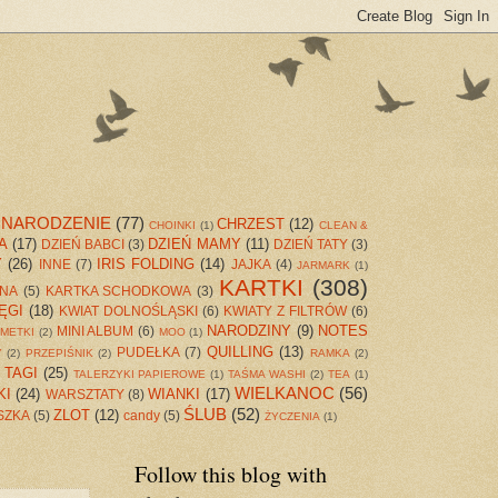
 NARODZENIE
(77)
CHRZEST
(12)
CHOINKI
(1)
CLEAN &
A
(17)
DZIEŃ MAMY
(11)
DZIEŃ BABCI
(3)
DZIEŃ TATY
(3)
Y
(26)
IRIS FOLDING
(14)
INNE
(7)
JAJKA
(4)
JARMARK
(1)
KARTKI
(308)
NNA
(5)
KARTKA SCHODKOWA
(3)
ĘGI
(18)
KWIAT DOLNOŚLĄSKI
(6)
KWIATY Z FILTRÓW
(6)
NARODZINY
(9)
NOTES
MINI ALBUM
(6)
METKI
(2)
MOO
(1)
QUILLING
(13)
PUDEŁKA
(7)
Y
(2)
PRZEPIŚNIK
(2)
RAMKA
(2)
TAGI
(25)
TALERZYKI PAPIEROWE
(1)
TAŚMA WASHI
(2)
TEA
(1)
WIELKANOC
(56)
KI
(24)
WIANKI
(17)
WARSZTATY
(8)
ŚLUB
(52)
ZLOT
(12)
SZKA
(5)
candy
(5)
ŻYCZENIA
(1)
Follow this blog with