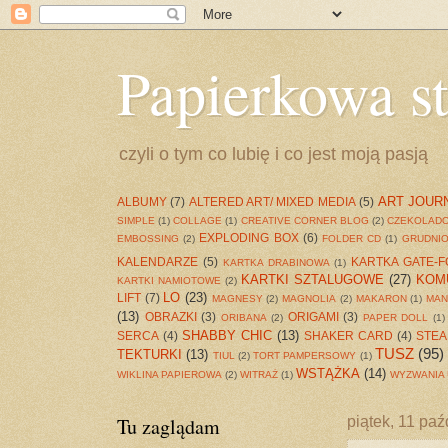
Papierkowa s
czyli o tym co lubię i co jest moją pasją
ART JOUR
ALBUMY
(7)
ALTERED ART/ MIXED MEDIA
(5)
SIMPLE
(1)
COLLAGE
(1)
CREATIVE CORNER BLOG
(2)
CZEKOLAD
EXPLODING BOX
(6)
EMBOSSING
(2)
FOLDER CD
(1)
GRUDNIO
KALENDARZE
(5)
KARTKA GATE-F
KARTKA DRABINOWA
(1)
KARTKI SZTALUGOWE
(27)
KOM
KARTKI NAMIOTOWE
(2)
LO
(23)
LIFT
(7)
MAGNESY
(2)
MAGNOLIA
(2)
MAKARON
(1)
MA
(13)
OBRAZKI
(3)
ORIGAMI
(3)
ORIBANA
(2)
PAPER DOLL
(1)
SHABBY CHIC
(13)
SERCA
(4)
SHAKER CARD
(4)
STE
TUSZ
(95)
TEKTURKI
(13)
TIUL
(2)
TORT PAMPERSOWY
(1)
WSTĄŻKA
(14)
WIKLINA PAPIEROWA
(2)
WITRAŻ
(1)
WYZWANIA 
Tu zaglądam
piątek, 11 pa