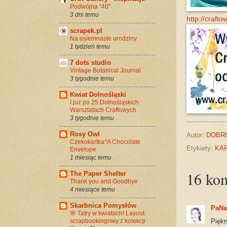
Podwójna "40"
3 dni temu
http://craf
scrapek.pl
Na osiemnaste urodziny
1 tydzień temu
7 dots studio
Vintage Botanical Journal
3 tygodnie temu
Kwiat Dolnośląski
I już po 25 Dolnośląskich
Warsztatach Craftowych
3 tygodnie temu
Rosy Owl
Autor:
DOBR
Czekokartka*A Chocolate
Etykiety:
KAR
Envelope
1 miesiąc temu
16 kom
The Paper Shelter
Thank you and Goodbye
4 miesiące temu
Skarbnica Pomysłów
PaN
🌸 Tatry w kwiatach! Layout
scrapbookingowy z kolekcji
Piękn