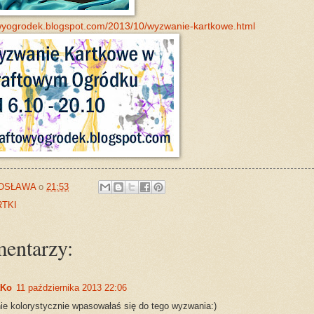
towyogrodek.blogspot.com/2013/10/wyzwanie-kartkowe.html
OSŁAWA
o
21:53
TKI
entarzy:
aKo
11 października 2013 22:06
ie kolorystycznie wpasowałaś się do tego wyzwania:)