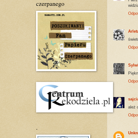
czerpanego
widzi
Odpo
Arlet
świe
Odpo
Sylw
Piękn
Odpo
sajci
ależ 
Odpo
.
Unk