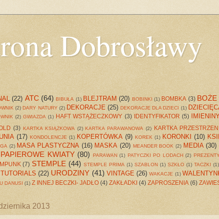
trona Dobrosławy
ATC
(64)
BOŻE
NAL
(22)
BLEJTRAM
(20)
BOMBKA
(3)
BIBUŁA
(1)
BOBINKI
(1)
DEKORACJE
(25)
DZIECIĘC
OWNIK
(2)
DARY NATURY
(2)
DEKORACJE DLA DZIECI
(1)
IMIENIN
HAFT WSTĄŻECZKOWY
(3)
IDENTYFIKATOR
(5)
WNIK
(2)
GWIAZDA
(1)
OLD
(3)
KARTKA PRZESTRZE
KARTKA KSIĄŻKOWA
(2)
KARTKA PARAWANOWA
(2)
UNIA
(17)
KOPERTÓWKA
(9)
KORONKI
(10)
KSI
KONDOLENCJE
(1)
KOREK
(1)
MASA PLASTYCZNA
(16)
MASKA
(20)
MEDIA
(30)
NGA
(2)
MEANDER BOOK
(2)
PAPIEROWE KWIATY
(80)
PARAWAN
(1)
PATYCZKI PO LODACH
(2)
PREZENT
STEMPLE
(44)
AMPUNK
(7)
STEMPLE PRIMA
(1)
SZABLON
(1)
SZKŁO
(1)
TACZKI
(1)
URODZINY
(41)
TUTORIALS
(22)
VINTAGE
(26)
WALENTYN
WAKACJE
(1)
Z INNEJ BECZKI- JADŁO
(4)
ZAKŁADKI
(4)
ZAPROSZENIA
(6)
ZAWIE
U DANUSI
(1)
ździernika 2013