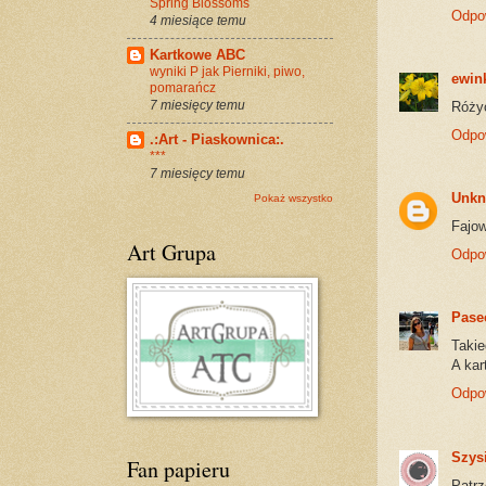
Spring Blossoms
Odpo
4 miesiące temu
Kartkowe ABC
wyniki P jak Pierniki, piwo,
ewin
pomarańcz
7 miesięcy temu
Różyc
Odpo
.:Art - Piaskownica:.
***
7 miesięcy temu
Unk
Pokaż wszystko
Fajow
Art Grupa
Odpo
Pase
Takie
A kar
Odpo
Szys
Fan papieru
Patrz