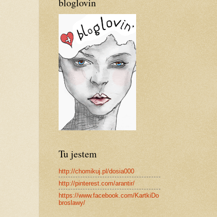
bloglovin
Tu jestem
http://chomikuj.pl/dosia000
http://pinterest.com/arantir/
https://www.facebook.com/KartkiDo
broslawy/