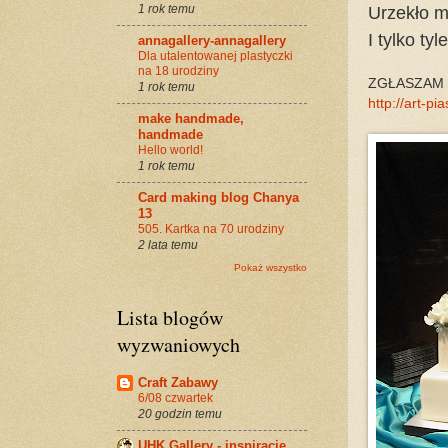
1 rok temu
Urzekło m
I tylko t
annagallery-annagallery
Dla utalentowanej plastyczki
na 18 urodziny
ZGŁASZAM 
1 rok temu
http://art-p
make handmade,
handmade
Hello world!
1 rok temu
Card making blog Chanya
13
505. Kartka na 70 urodziny
2 lata temu
Pokaż wszystko
Lista blogów
wyzwaniowych
Craft Zabawy
6/08 czwartek
20 godzin temu
UHK Gallery - inspiracje