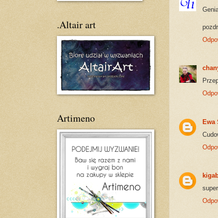
Genia
.Altair art
pozd
Odpo
chan
Przep
Odpo
Artimeno
Ewa 
Cudow
Odpo
kigab
super
Odpo